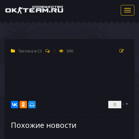
Toggl
navig
0
Тактика в CS
696
-
+
0
Похожие новости