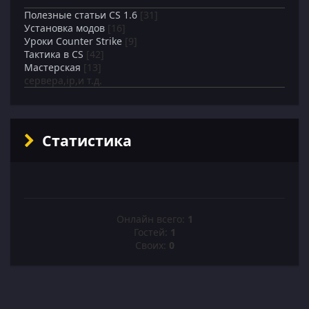
Полезные статьи CS 1.6
[31]
Установка модов
[16]
Уроки Counter Strike
[9]
Тактика в CS
[42]
Мастерская
[13]
сервера,ip,и т.д.
Статистика
Онлайн всего:
1
Гостей:
1
Своих:
0